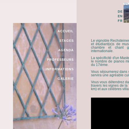
DE
EN
FR
ACCUEIL
Le vignoble Rechsteiner
STAGES
et étudiant(e)s de mu
chambre et chant g
AGENDA
internationale.
La spécificité d'un Mast
PROFESSEURS
le nombre de pianos mis
du 17ième.
INFORMATIONS
Vous séjournerez dans u
servira une agréable cui
GALERIE
Vous vous détendrez dan
travers les vignes de l
km) et aux célèbres villa