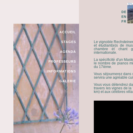
DE
EN
FR
ACCUEIL
Le vignoble Rechsteiner
STAGES
et étudiant(e)s de mu
chambre et chant g
AGENDA
internationale.
La spécificité d'un Mast
PROFESSEURS
le nombre de pianos mis
du 17ième.
INFORMATIONS
Vous séjournerez dans u
servira une agréable cui
GALERIE
Vous vous détendrez dan
travers les vignes de l
km) et aux célèbres villa