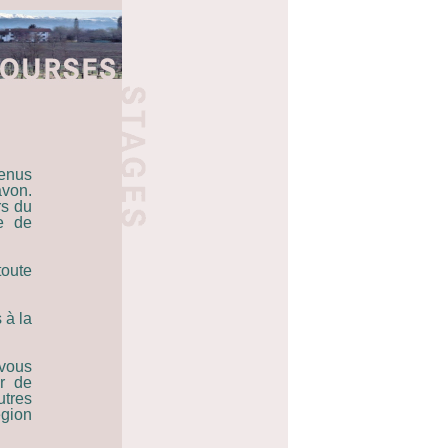
venus
avon.
rs du
e de
toute
 à la
 vous
ir de
utres
égion