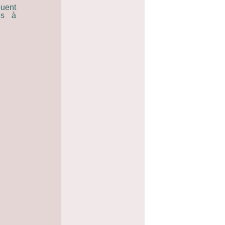
ouent
us à