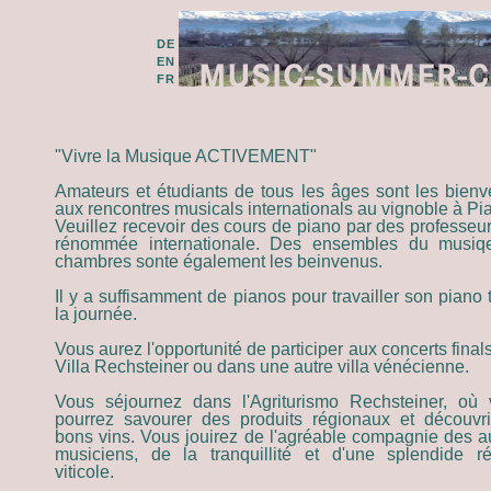
DE
EN
FR
"Vivre la Musique ACTIVEMENT"
Amateurs et étudiants de tous les âges sont les bien
aux rencontres musicals internationals au vignoble à Pi
Veuillez recevoir des cours de piano par des professeu
rénommée internationale. Des ensembles du musiq
chambres sonte également les beinvenus.
Il y a suffisamment de pianos pour travailler son piano 
la journée.
Vous aurez l'opportunité de participer aux concerts finals
Villa Rechsteiner ou dans une autre villa vénécienne.
Vous séjournez dans l'Agriturismo Rechsteiner, où
pourrez savourer des produits régionaux et découvr
bons vins. Vous jouirez de l'agréable compagnie des a
musiciens, de la tranquillité et d'une splendide r
viticole.