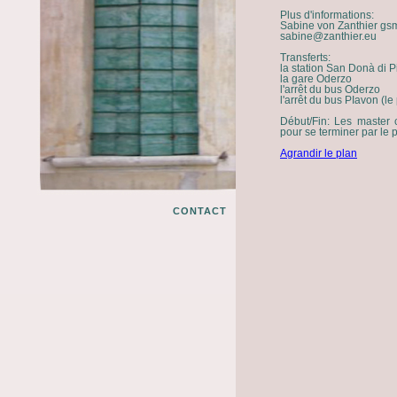
Plus d'i
nformations
:
Sabine von Zanthier gs
sabine@zanthier.eu
Transferts
:
la station San Donà di 
la gare Oderzo
l'arrêt du bus Oderzo
l'arrêt du bus PIavon (l
Début/Fin
: Les master 
pour se terminer par le p
Agrandir le plan
CONTACT