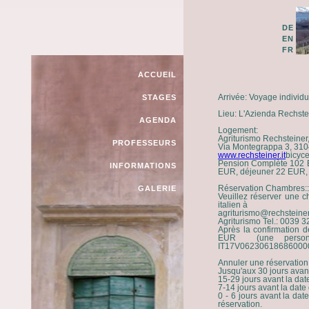
DE
EN
FR
ACCUEIL
Arrivée
: Voyage individu
STAGES
Lieu
: L'Azienda Rechstei
AGENDA
Logement
:
Agriturismo Rechsteiner
PROFESSEURS
Via Montegrappa 3, 31047
www.rechsteiner.it
bicyce
Pension Complète 102 E
INFORMATIONS
EUR, déjeuner 22 EUR, 
Réservation Chambres:
GALERIE
Veuillez réserver une 
italien à
agriturismo@rechsteiner.
Agriturismo Tel.: 0039 
Après la confirmation d
EUR (une personne/
IT17V06230618686000
Annuler une réservation
Jusqu'aux 30 jours avant 
15-29 jours avant la dat
7-14 jours avant la date 
0 - 6 jours avant la dat
réservation.